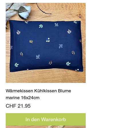
Wärmekissen Kühlkissen Blume
marine 16x24cm
Preis
CHF 21.95
In den Warenkorb