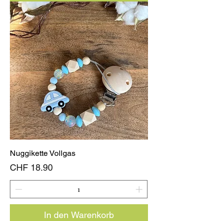
Nuggikette Vollgas
Preis
CHF 18.90
In den Warenkorb