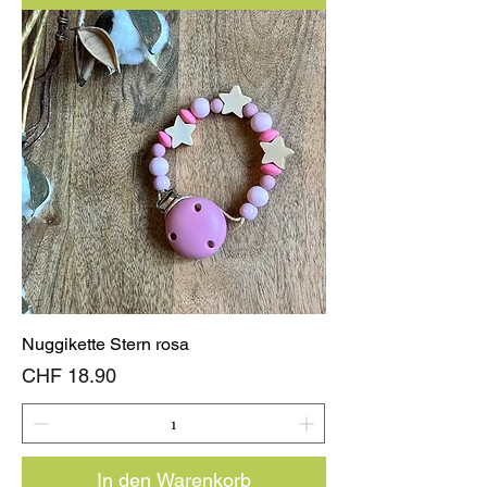
Nuggikette Stern rosa
Preis
CHF 18.90
In den Warenkorb