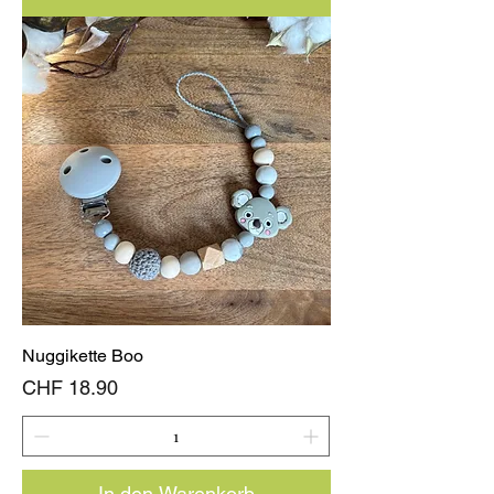
Nuggikette Boo
Preis
CHF 18.90
In den Warenkorb